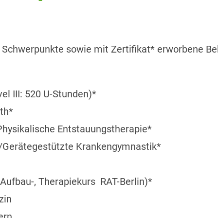
e Schwerpunkte sowie mit Zertifikat* erworbene 
l III: 520 U-Stunden)*
th*
hysikalische Entstauungstherapie*
)/Gerätegestützte Krankengymnastik*
 Aufbau-, Therapiekurs RAT-Berlin)*
zin
ern