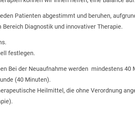
herapien können wir Ihnen helfen, eine Balance au
jeden Patienten abgestimmt und beruhen, aufgrund
Bereich Diagnostik und innovativer Therapie.
ns.
ll festlegen.
nuten Bei der Neuaufnahme werden mindestens 40 
tunde (40 Minuten).
herapeutische Heilmittel, die ohne Verordnung ang
pie).