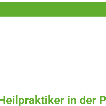
info@aktivpraxis.de
Maybachstr. 3, 73760 Ostfildern-Nellingen
Heilpraktiker in der 